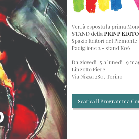
Verrà esposta la prima Mono
STAND della
PRINP EDIT
Spazio Editori del Piemonte
Padiglione 2 - stand K06
Da giovedì 15 a lunedì 19 ma
Lingotto Fiere
Via Nizza 280, Torino