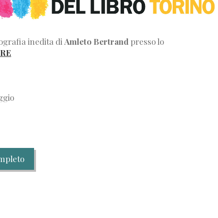
grafia inedita di
Amleto Bertrand
presso lo
ORE
ggio